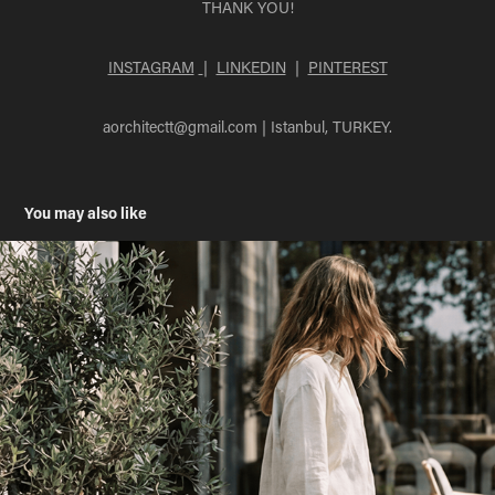
THANK YOU!
INSTAGRAM
|
LINKEDIN
|
PINTEREST
aorchitectt@gmail.com
| Istanbul, TURKEY.
You may also like